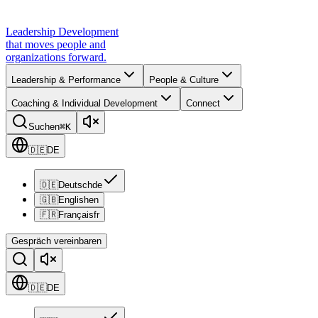
Leadership Development
that moves people and
organizations forward.
Leadership & Performance
People & Culture
Coaching & Individual Development
Connect
Suchen
⌘K
🇩🇪
DE
🇩🇪
Deutsch
de
🇬🇧
English
en
🇫🇷
Français
fr
Gespräch vereinbaren
🇩🇪
DE